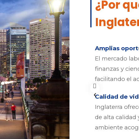
¿Por qu
Inglate
ad:
Amplias oport
sidades de prestigio mundial,
El mercado lab
e en la investigación, la
finanzas y cien
ia académica.
facilitando el 
Calidad de vi
el mundo, los universitarios
Inglaterra ofre
entes culturas y perspectivas
de alta calidad 
 y diverso.
ambiente acog