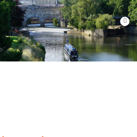
Bath
Famosa por sus baños romanos y arquitectura
georgiana.
e calidad y una experiencia
o de vida vibrante.