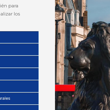
bién para
alizar los
rales