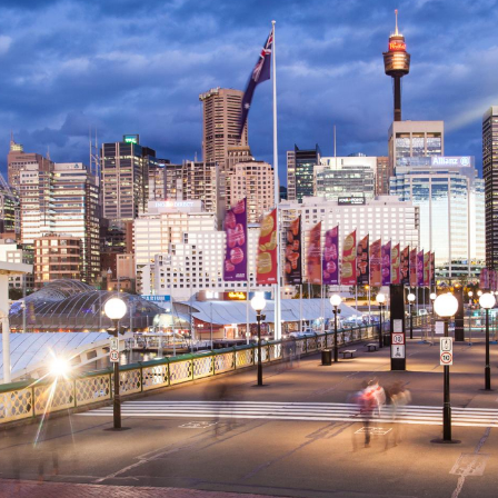
Educación de alta calid
Inglaterra actúa
Inglaterra alberga univer
érica del Norte,
reconocidas por su enfoqu
as culturas.
innovación y la excelenc
Entorno multicultural:
iantes pueden
Con estudiantes de todo 
 y una rica oferta
pueden aprender de difer
entos.
en un ambiente dinámico