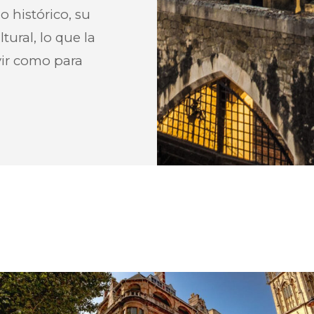
o histórico, su
ural, lo que la
vir como para
Mejores
Sitios
para
Conoce