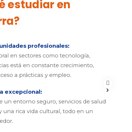
é estudiar en
rra?
unidades profesionales:
Ubica
oral en sectores como tecnología,
Situa
cias está en constante crecimiento,
como 
acceso a prácticas y empleo.
facil
da excepcional:
Clima
ce un entorno seguro, servicios de salud
Con u
y una rica vida cultural, todo en un
disfru
edor.
cultu