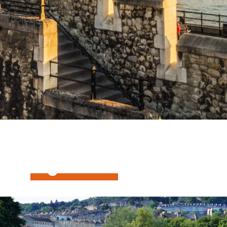
r
en
Inglaterra