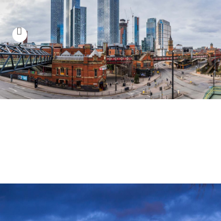
Manchester
Ciudad vibrante con una rica escena musical y
cultural.
Inglaterra
es un destino e
internacional enri