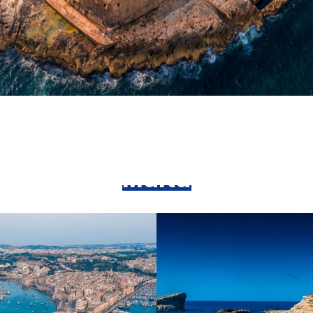
Top
10
de
los
Mejores
Sitios
para
Conocer
en
Malta
Las Tres
Blue
Ciudade
Lagoon