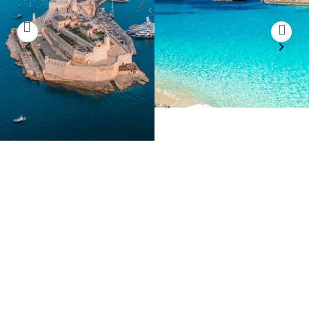
s
Una de las playas más
hermosas, ubicada en
Un conjunto de
la isla de Comino, ideal
ciudades históricas
para nadar y bucear.
que ofrecen una rica
experiencia cultural.
Malta
es un destino excepcional para
quienes buscan una educación de calidad
y una experiencia internacional
enriquecedora, combinando historia,
cultura y un estilo de vida vibrante.