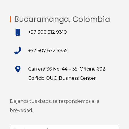
Bucaramanga, Colombia
+57 300 512 9310
+57 607 672 5855
Carrera 36 No. 44 – 35, Oficina 602
Edificio QUO Business Center
Déjanos tus datos, te respondemos a la
brevedad.
N